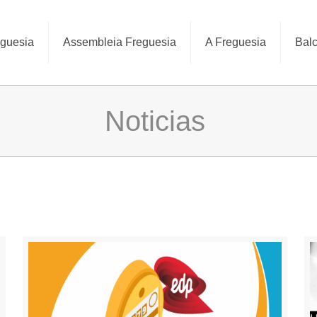
eguesia
Assembleia Freguesia
A Freguesia
Balc
Noticias