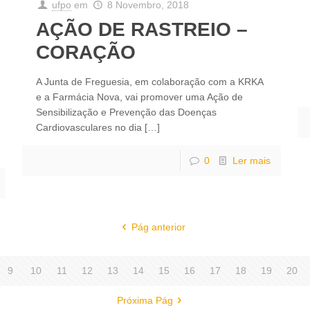
ufpo
em
8 Novembro, 2018
AÇÃO DE RASTREIO –
CORAÇÃO
A Junta de Freguesia, em colaboração com a KRKA
e a Farmácia Nova, vai promover uma Ação de
Sensibilização e Prevenção das Doenças
Cardiovasculares no dia
[…]
0
Ler mais
Pág anterior
9
10
11
12
13
14
15
16
17
18
19
20
Próxima Pág