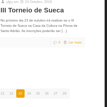
ufpo
em
23 Outubro, 2018
III Torneio de Sueca
No próximo dia 23 de outubro irá realizar-se o III
Torneio de Sueca na Casa da Cultura na Póvoa de
Santo Adrião. As inscrições poderão ser
[…]
0
Ler mais
21
22
23
24
25
26
27
28