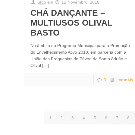
ufpo
em
12 Novembro, 2018
CHÁ DANÇANTE –
MULTIUSOS OLIVAL
BASTO
No âmbito do Programa Municipal para a Promoção
do Envelhecimento Ativo 2018, em parceria com a
União das Freguesias de Póvoa de Santo Adrião e
Olival
[…]
0
Ler mais
1
2
3
4
5
6
7
8