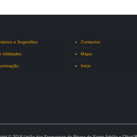
tários e Sugestões
Contactos
e Utilidades
Mapa
luminação
Inicio
ight © 2018 União das Freguesias de Póvoa de Santo Adrião e Olival 