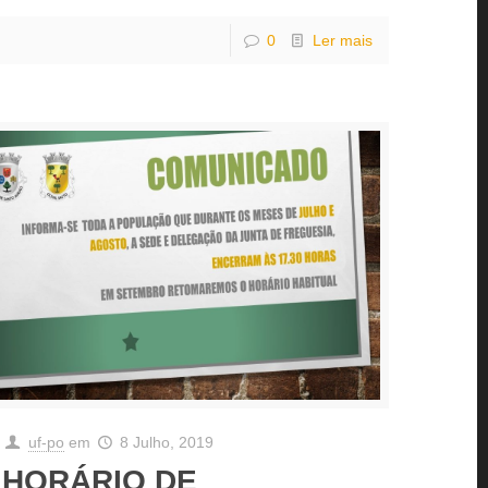
0
Ler mais
uf-po
em
8 Julho, 2019
HORÁRIO DE