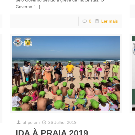
Governo
[…]
0
Ler mais
uf-po
em
26 Julho, 2019
IDA À PRAIA 2019