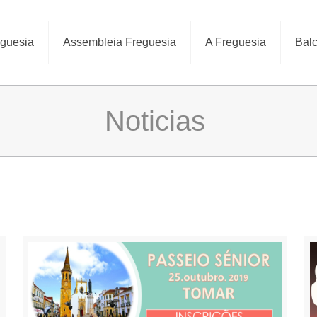
eguesia
Assembleia Freguesia
A Freguesia
Balc
Noticias