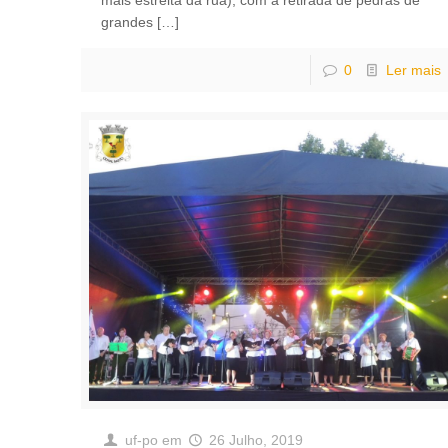
mais estreita da rua), com a retirada de pedras de
grandes
[…]
0
Ler mais
uf-po
em
26 Julho, 2019