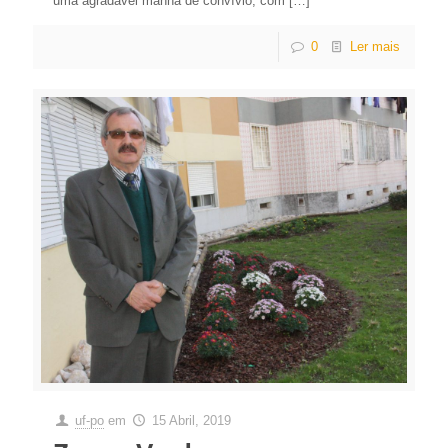
uma agradável manhã de convívio, com
[…]
0
Ler mais
uf-po
em
15 Abril, 2019