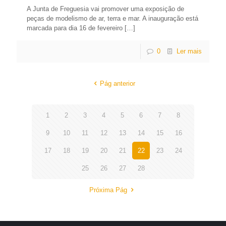
A Junta de Freguesia vai promover uma exposição de
peças de modelismo de ar, terra e mar. A inauguração está
marcada para dia 16 de fevereiro
[…]
0
Ler mais
Pág anterior
1
2
3
4
5
6
7
8
9
10
11
12
13
14
15
16
17
18
19
20
21
22
23
24
25
26
27
28
Próxima Pág