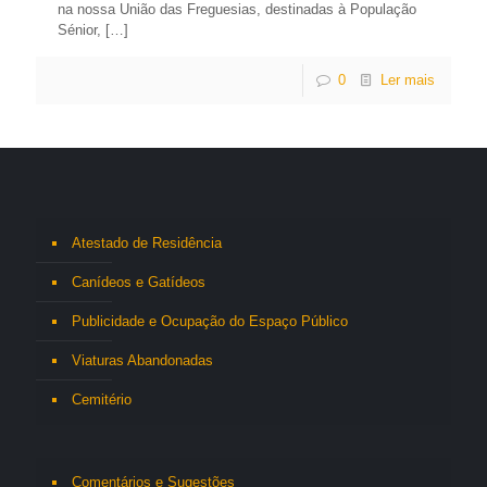
na nossa União das Freguesias, destinadas à População
Sénior,
[…]
0
Ler mais
Atestado de Residência
Canídeos e Gatídeos
Publicidade e Ocupação do Espaço Público
Viaturas Abandonadas
Cemitério
Comentários e Sugestões