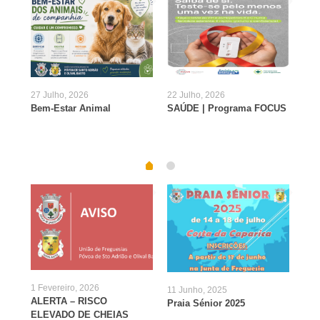
27 Julho, 2026
22 Julho, 2026
2 Ju
Bem-Estar Animal
SAÚDE | Programa FOCUS
ALE
3 J
1 Fevereiro, 2026
11 Junho, 2025
Ins
ALERTA – RISCO
Praia Sénior 2025
“Id
2770
ELEVADO DE CHEIAS