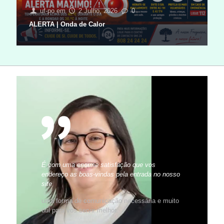
uf-po
em
2 Julho, 2026
0
ALERTA | Onda de Calor
É com uma enorme satisfação que vos
endereço as boas-vindas pela entrada no nosso
site
uma forma de comunicação necessária e muito
útil para vos servir melhor.