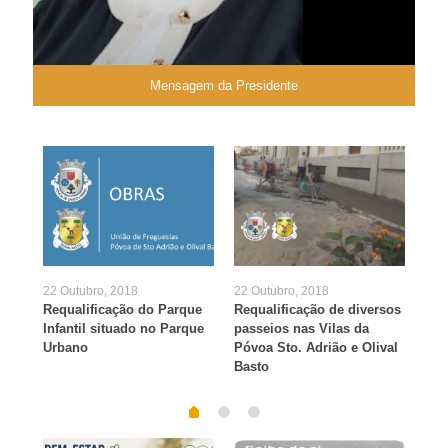
Mensagem da Presidente
22 Outubro, 2018
22 Outubro, 2018
24 F
iro
Requalificação do Parque
Requalificação de diversos
Req
Infantil situado no Parque
passeios nas Vilas da
na 
Urbano
Póvoa Sto. Adrião e Olival
Sér
Basto
Ega