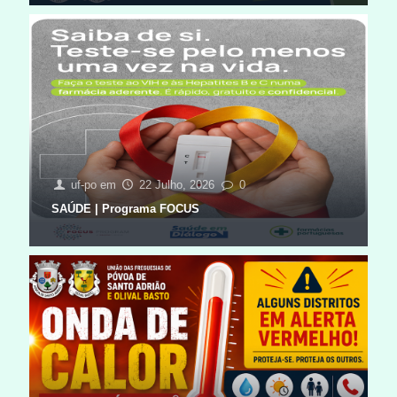
uf-po
em
22 Julho, 2026
0
SAÚDE | Programa FOCUS