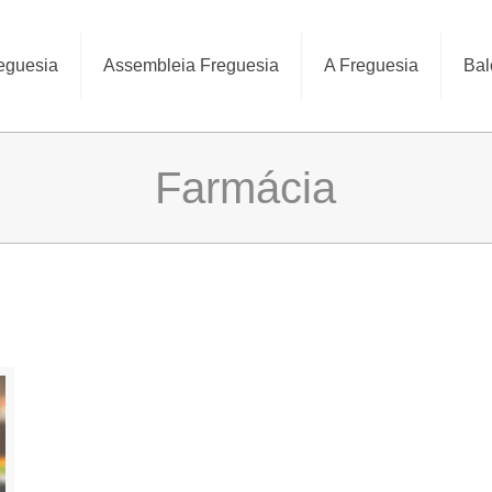
eguesia
Assembleia Freguesia
A Freguesia
Bal
Farmácia