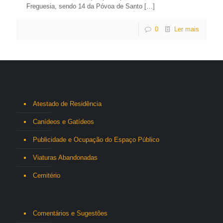
Freguesia, sendo 14 da Póvoa de Santo
[…]
0
Ler mais
Atestado de Residência
Canídeos e Gatídeos
Publicidade e Ocupação do Espaço Público
Viaturas Abandonadas
Cemitério
Comentários e Sugestões