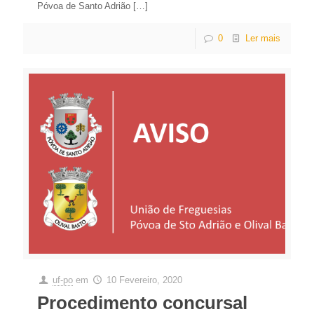
Póvoa de Santo Adrião
[…]
0
Ler mais
uf-po
em
10 Fevereiro, 2020
Procedimento concursal