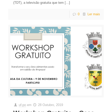
(TDT), a televisão gratuita que tem
[…]
0
Ler mais
uf-po
em
28 Outubro, 2019