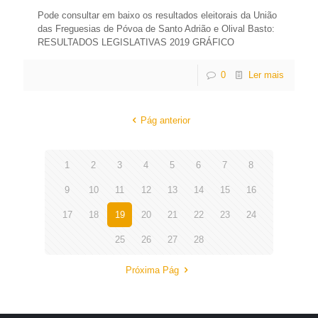
Pode consultar em baixo os resultados eleitorais da União
das Freguesias de Póvoa de Santo Adrião e Olival Basto:
RESULTADOS LEGISLATIVAS 2019 GRÁFICO
0
Ler mais
Pág anterior
1
2
3
4
5
6
7
8
9
10
11
12
13
14
15
16
17
18
19
20
21
22
23
24
25
26
27
28
Próxima Pág