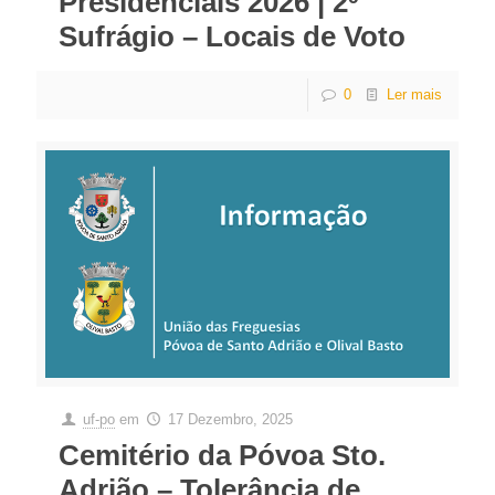
Presidenciais 2026 | 2º
Sufrágio – Locais de Voto
0
Ler mais
uf-po
em
17 Dezembro, 2025
Cemitério da Póvoa Sto.
Adrião – Tolerância de