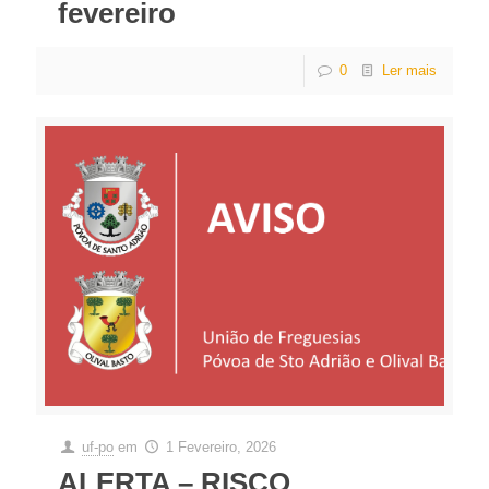
fevereiro
0
Ler mais
uf-po
em
1 Fevereiro, 2026
ALERTA – RISCO