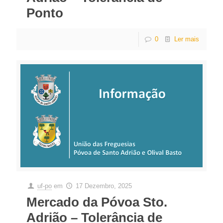
Ponto
0
Ler mais
uf-po
em
17 Dezembro, 2025
Mercado da Póvoa Sto.
Adrião – Tolerância de