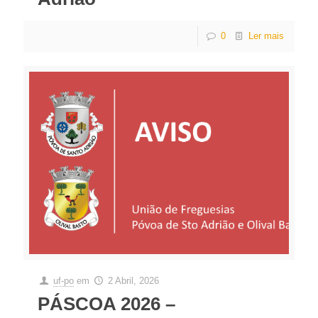
0
Ler mais
uf-po
em
2 Abril, 2026
PÁSCOA 2026 –