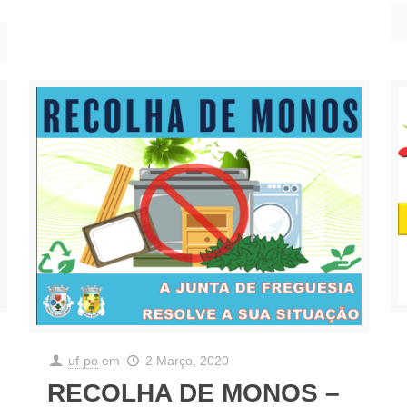
uf-po
em
2 Março, 2020
RECOLHA DE MONOS –