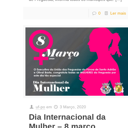
0
Ler mais
uf-po
em
3 Março, 2020
Dia Internacional da
Mulher – 8 março