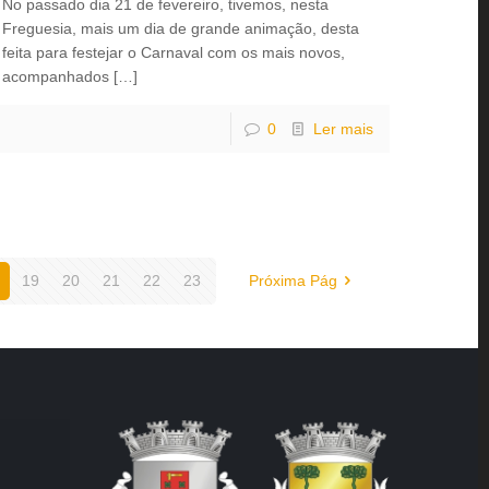
No passado dia 21 de fevereiro, tivemos, nesta
Freguesia, mais um dia de grande animação, desta
feita para festejar o Carnaval com os mais novos,
acompanhados
[…]
0
Ler mais
19
20
21
22
23
Próxima Pág