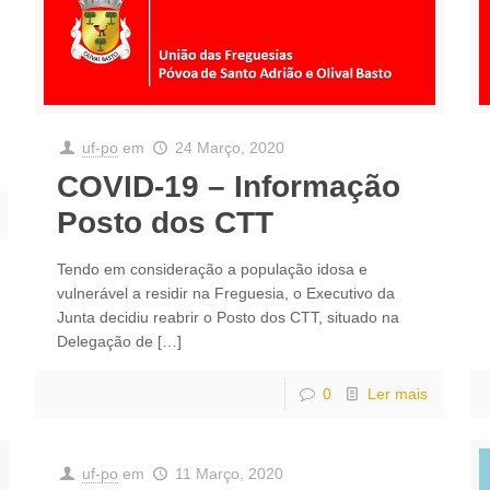
uf-po
em
24 Março, 2020
COVID-19 – Informação
Posto dos CTT
Tendo em consideração a população idosa e
vulnerável a residir na Freguesia, o Executivo da
Junta decidiu reabrir o Posto dos CTT, situado na
Delegação de
[…]
0
Ler mais
uf-po
em
11 Março, 2020