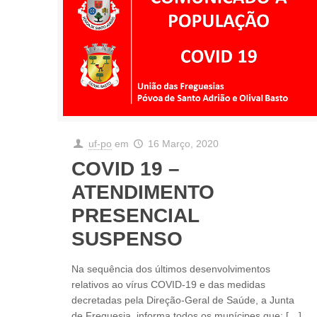
uf-po
em
16 Março, 2020
COVID 19 –
ATENDIMENTO
PRESENCIAL
SUSPENSO
Na sequência dos últimos desenvolvimentos
relativos ao vírus COVID-19 e das medidas
decretadas pela Direção-Geral de Saúde, a Junta
de Freguesia, informa todos os munícipes que:
[…]