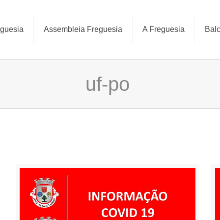
eguesia
Assembleia Freguesia
A Freguesia
Balc
uf-po