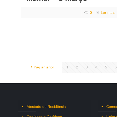
0
Ler mais
Pág anterior
1
2
3
4
5
6
Atestado de Residência
Comen
Canídeos e Gatídeos
Links 