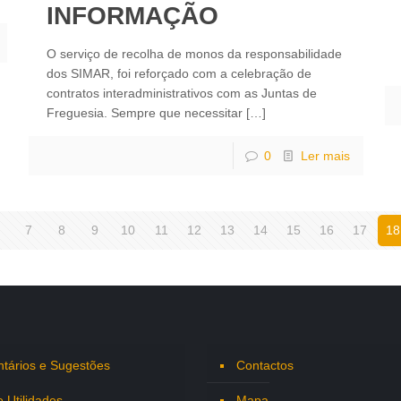
INFORMAÇÃO
O serviço de recolha de monos da responsabilidade
dos SIMAR, foi reforçado com a celebração de
contratos interadministrativos com as Juntas de
Freguesia. Sempre que necessitar
[…]
0
Ler mais
7
8
9
10
11
12
13
14
15
16
17
18
tários e Sugestões
Contactos
e Utilidades
Mapa