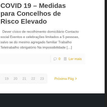
COVID 19 – Medidas
para Concelhos de
Risco Elevado
Dever cívico de recolhimento domiciliário Contacto
social Eventos e celebrações limitados a 5 pessoas,
salvo se do mesmo agregado familiar Trabalho
Teletrabalho obrigatório Na impossibilidade
[…]
0
Ler mais
19
20
21
22
23
Próxima Pág