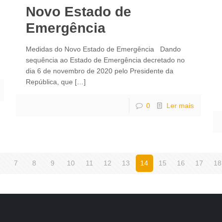
Novo Estado de
Emergência
Medidas do Novo Estado de Emergência Dando
sequência ao Estado de Emergência decretado no
dia 6 de novembro de 2020 pelo Presidente da
República, que
[…]
0
Ler mais
7
8
9
10
11
12
13
14
15
16
17
18