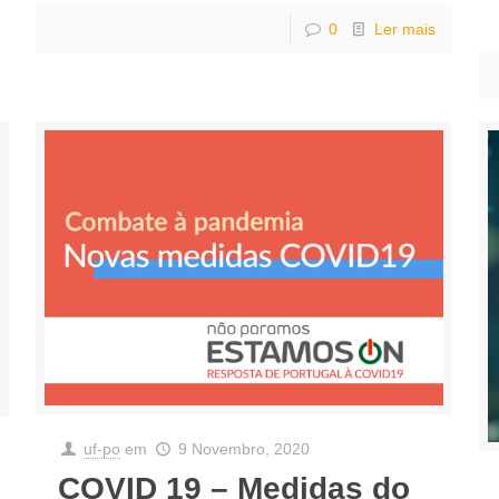
0
Ler mais
uf-po
em
9 Novembro, 2020
COVID 19 – Medidas do