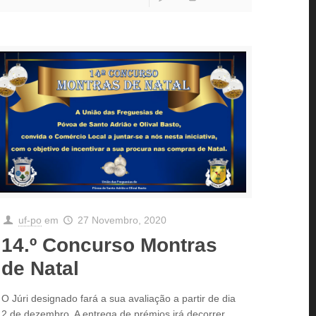
uf-po
em
27 Novembro, 2020
14.º Concurso Montras
de Natal
O Júri designado fará a sua avaliação a partir de dia
2 de dezembro. A entrega de prémios irá decorrer