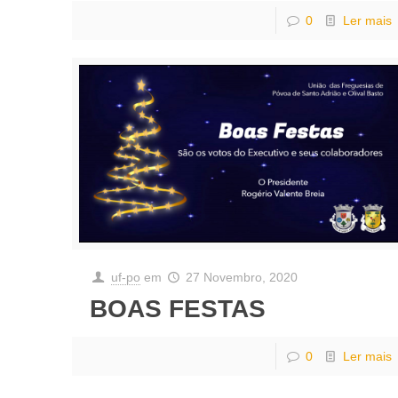
0
Ler mais
uf-po
em
27 Novembro, 2020
BOAS FESTAS
0
Ler mais