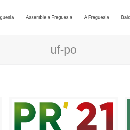
eguesia
Assembleia Freguesia
A Freguesia
Balc
uf-po