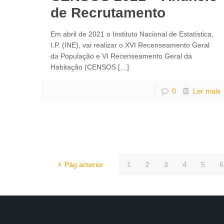
de Recrutamento
Em abril de 2021 o Instituto Nacional de Estatística,
I.P. (INE), vai realizar o XVI Recenseamento Geral
da População e VI Recenseamento Geral da
Habitação (CENSOS
[…]
0
Ler mais
Pág anterior
1
2
3
4
5
6