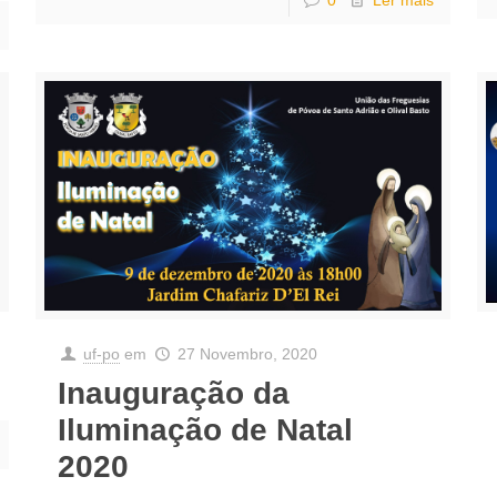
0
Ler mais
uf-po
em
27 Novembro, 2020
Inauguração da
Iluminação de Natal
2020