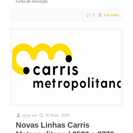
Ficha de Inscrição
0
Ler mais
uf-po
em
30 Maio, 2025
Novas Linhas Carris