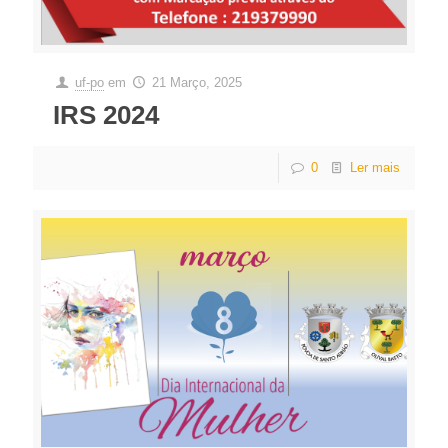
uf-po
em
21 Março, 2025
IRS 2024
0
Ler mais