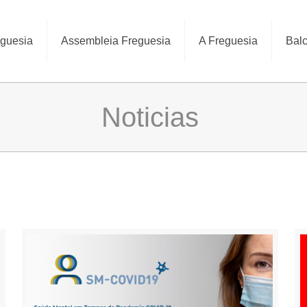
eguesia
Assembleia Freguesia
A Freguesia
Balc
Noticias