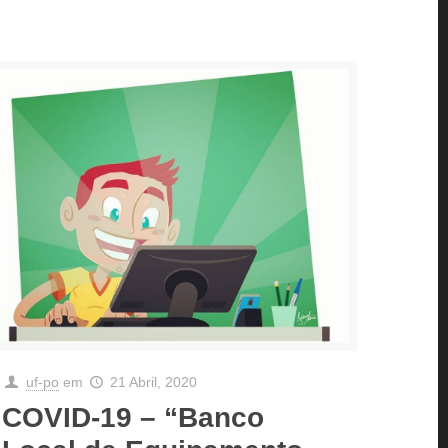
uf-po
em
21 Abril, 2020
COVID-19 – “Banco