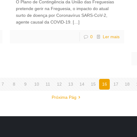
O Plano de Contingência da União das Freguesias
pretende gerir na Freguesia, o impacto do atual
surto de doença por Coronavírus SARS-CoV-2,
agente causal da COVID-19.
[…]
0
Ler mais
7
8
9
10
11
12
13
14
15
16
17
18
Próxima Pág