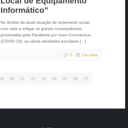
Local de Equipamento
Informático”
No âmbito da atual situação de isolamento social,
com vista a mitigar as graves consequências
provocadas pela Pandemia por novo Coronavírus
(COVID-19), as várias atividades escolares
[…]
0
Ler mais
19
20
21
22
23
24
25
26
27