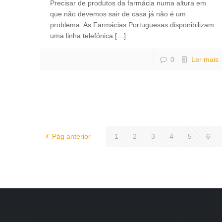
Precisar de produtos da farmácia numa altura em
que não devemos sair de casa já não é um
problema. As Farmácias Portuguesas disponibilizam
uma linha telefónica
[…]
0
Ler mais
Pág anterior
1
2
3
4
5
6