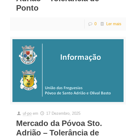
Ponto
0
Ler mais
uf-po
em
17 Dezembro, 2025
Mercado da Póvoa Sto.
Adrião – Tolerância de