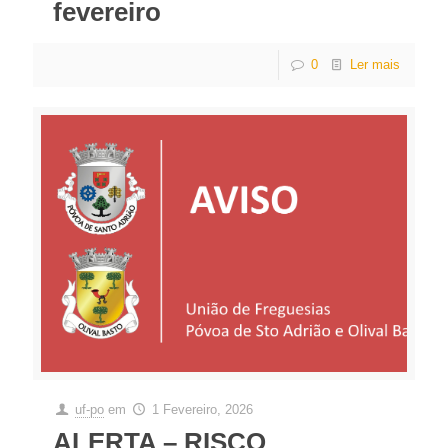
fevereiro
0
Ler mais
uf-po
em
1 Fevereiro, 2026
ALERTA – RISCO