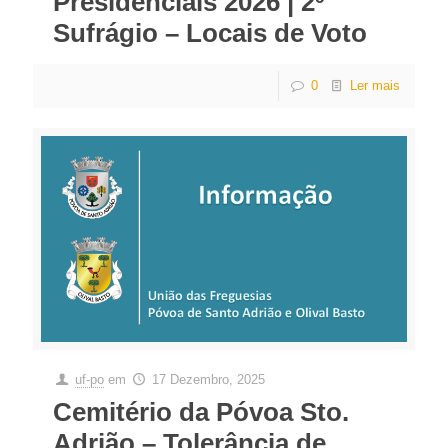
Presidenciais 2026 | 2º
Sufrágio – Locais de Voto
0
Ler mais
uf-po
em
17 Dezembro, 2025
Cemitério da Póvoa Sto.
Adrião – Tolerância de