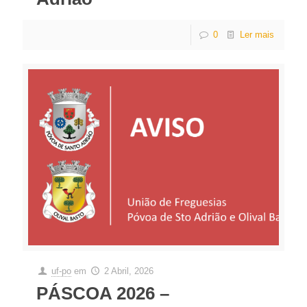
0
Ler mais
uf-po
em
2 Abril, 2026
PÁSCOA 2026 –