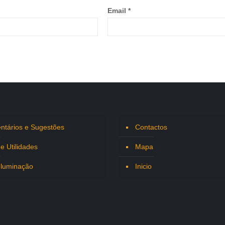
Email
*
tários e Sugestões
Contactos
 e Utilidades
Mapa
Iluminação
Inicio