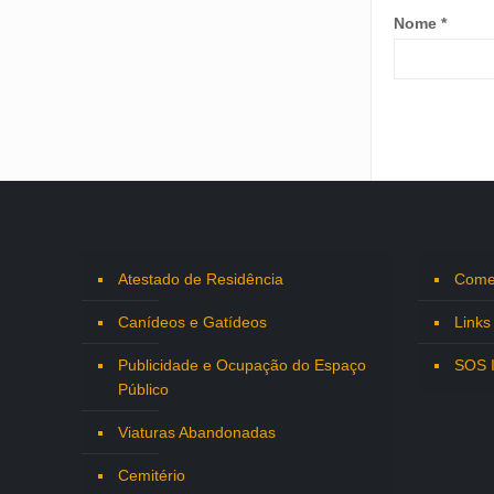
Nome
*
Atestado de Residência
Comen
Canídeos e Gatídeos
Links
Publicidade e Ocupação do Espaço
SOS 
Público
Viaturas Abandonadas
Cemitério