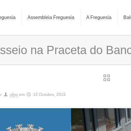
eguesia
Assembleia Freguesia
A Freguesia
Bal
sseio na Praceta do Banc
r
ufpo
em
12 Outubro, 2015