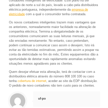
contadores inteligentes de eletricidade. Este plano irá ser
aplicado de norte a sul do país, levado a cabo pela distribuidora
eléctrica portuguesa, independentemente da
empresa de
eletricidade
com a qual o consumidor tenha contratada.
Os novos contadores inteligentes trazem mais vantagens que
os anteriores, nomeadamente maior facilidade na alteração de
companhia eléctrica; Termina a obrigatoriedade de os
consumidores comunicarem as suas leituras mensais, já que
são enviadas remotamente. No entanto, caso pretendam,
podem continuar a comunicar caso assim o desejem; Isto irá
evitar as tão temidas estimativas, permitindo assim a poupar na
conta da eletricidade no fim do mês; Estes equipamentos dão a
oportunidade de detetar mais rapidamente anomalias evitando
situações menos agradáveis para os clientes.
Quem desejar efetuar esta alteração, terá de contactar com a
distribuidora elétrica através do número 808 100 100 ou caso
tenha
cobertura de internet
, aceder ao site da EDP distribuição.
O pedido de novo contadores não tem custo para os clientes.
uf-po