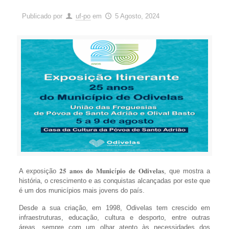
Publicado por
uf-po
em
5 Agosto, 2024
A exposição 𝟐𝟓 𝐚𝐧𝐨𝐬 𝐝𝐨 𝐌𝐮𝐧𝐢𝐜í𝐩𝐢𝐨 𝐝𝐞 𝐎𝐝𝐢𝐯𝐞𝐥𝐚𝐬, que mostra a
história, o crescimento e as conquistas alcançadas por este que
é um dos municípios mais jovens do país.
Desde a sua criação, em 1998, Odivelas tem crescido em
infraestruturas, educação, cultura e desporto, entre outras
áreas, sempre com um olhar atento às necessidades dos