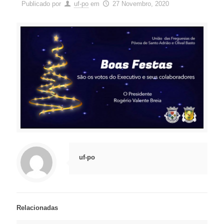
Publicado por
uf-po
em
27 Novembro, 2020
uf-po
Relacionadas