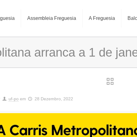
eguesia
Assembleia Freguesia
A Freguesia
Balc
litana arranca a 1 de jan
r
uf-po
em
28 Dezembro, 2022