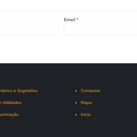
Email
*
tários e Sugestões
Contactos
e Utilidades
Mapa
luminação
Inicio