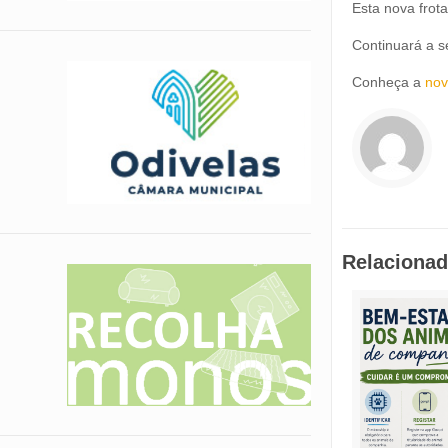
Esta nova frot
Continuará a se
Conheça a
nov
Relaciona