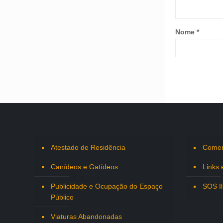
Nome
*
Atestado de Residência
Comen
Canídeos e Gatídeos
Links 
Publicidade e Ocupação do Espaço
SOS I
Público
Viaturas Abandonadas